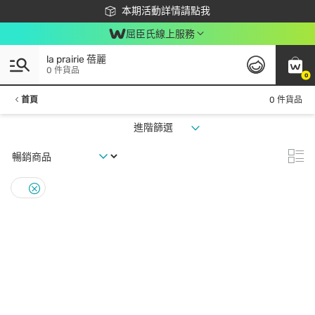
下載app最高回饋$350
本期活動詳情請點我
屈臣氏線上服務
la prairie 蓓麗
0 件貨品
0
首頁
0 件貨品
進階篩選