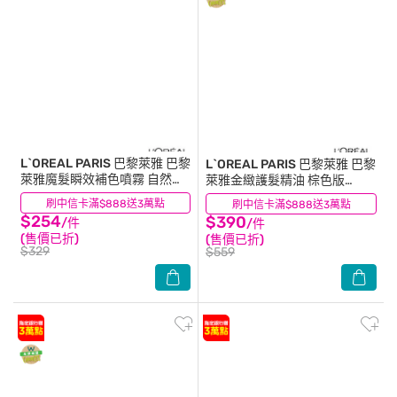
L`OREAL PARIS 巴黎萊雅
巴黎
L`OREAL PARIS 巴黎萊雅
巴黎
萊雅魔髮瞬效補色噴霧 自然棕
萊雅金緻護髮精油 棕色版
75ml
100ml #護髮流金安瓶
刷中信卡滿$888送3萬點
(15)
刷中信卡滿$888送3萬點
(53)
$254
$390
/件
/件
(售價已折)
(售價已折)
$329
$559