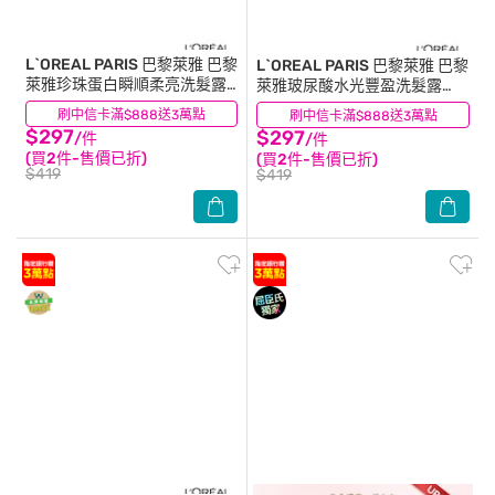
L`OREAL PARIS 巴黎萊雅
巴黎
L`OREAL PARIS 巴黎萊雅
巴黎
萊雅珍珠蛋白瞬順柔亮洗髮露
萊雅玻尿酸水光豐盈洗髮露
440ml #瞬順亮亮瓶
440ml #髮根氣墊瓶 全新升級!
刷中信卡滿$888送3萬點
(10)
刷中信卡滿$888送3萬點
(48)
$297
$297
/件
/件
(買2件-售價已折)
(買2件-售價已折)
$419
$419