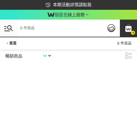
下載app最高回饋$350
本期活動詳情請點我
屈臣氏線上服務
0 件貨品
0
首頁
0 件貨品