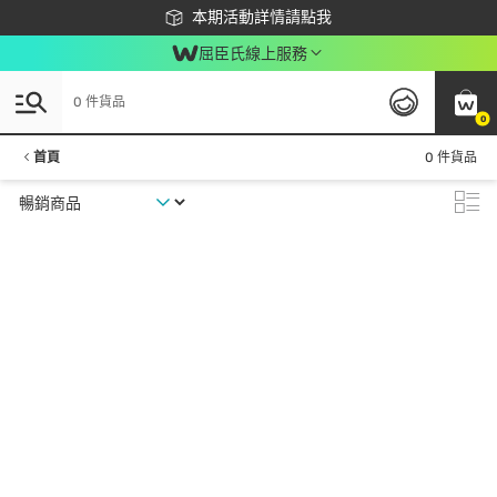
下載app最高回饋$350
本期活動詳情請點我
屈臣氏線上服務
0 件貨品
0
首頁
0 件貨品