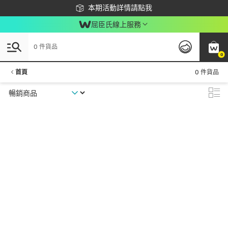
下載app最高回饋$350
本期活動詳情請點我
屈臣氏線上服務
0 件貨品
0
首頁
0 件貨品