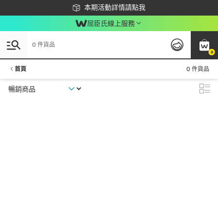
下載app最高回饋$350
本期活動詳情請點我
屈臣氏線上服務
0 件貨品
0
首頁
0 件貨品