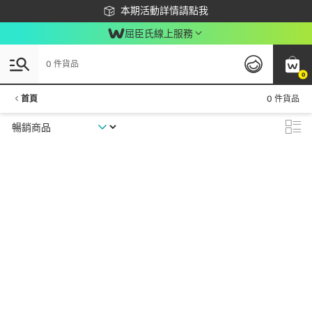
下載app最高回饋$350
本期活動詳情請點我
屈臣氏線上服務
0 件貨品
0
首頁
0 件貨品