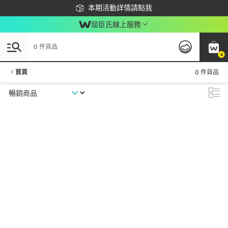
下載app最高回饋$350
本期活動詳情請點我
屈臣氏線上服務
0 件貨品
0
首頁
0 件貨品