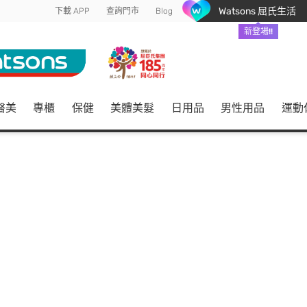
Watsons 屈氏生活
下載 APP
查詢門市
Blog
新登場!!
醫美
專櫃
保健
美體美髮
日用品
男性用品
運動