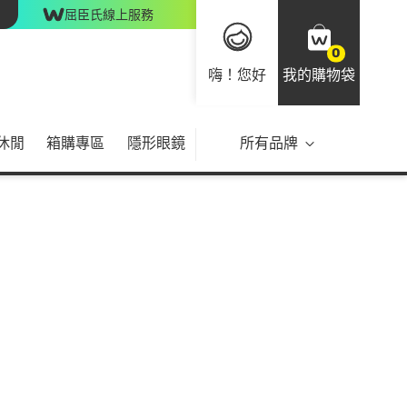
屈臣氏線上服務
0
嗨！您好
我的購物袋
休閒
箱購專區
隱形眼鏡
所有品牌