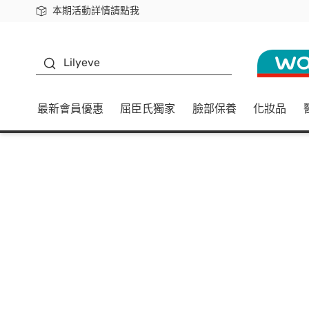
本期活動詳情請點我
下載app最高回饋$350
K beauty
Lilyeve
最新會員優惠
屈臣氏獨家
臉部保養
化妝品