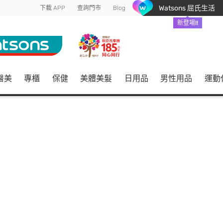
Watsons 屈氏生活
下載 APP
查詢門市
Blog
新登場!!
醫美
專櫃
保健
美體美髮
日用品
男性用品
運動