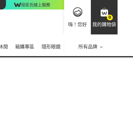
屈臣氏線上服務
0
嗨！您好
我的購物袋
休閒
箱購專區
隱形眼鏡
所有品牌