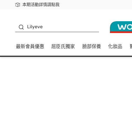
本期活動詳情請點我
下載app最高回饋$350
K beauty
Lilyeve
最新會員優惠
屈臣氏獨家
臉部保養
化妝品