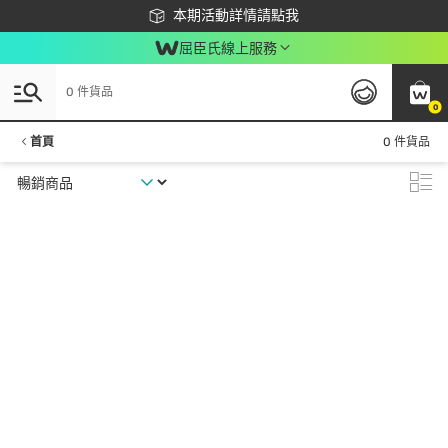
下載app最高回饋$350
本期活動詳情請點我
屈臣氏線上服務
0 件貨品
0
首頁
0 件貨品