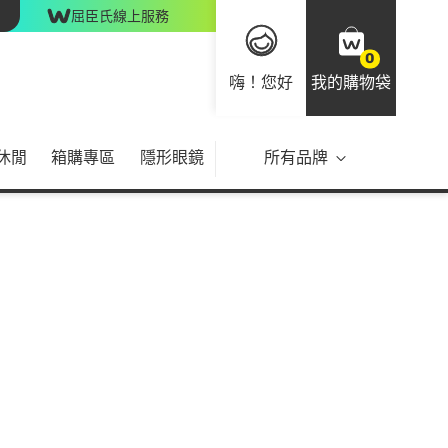
屈臣氏線上服務
0
嗨！您好
我的購物袋
休閒
箱購專區
隱形眼鏡
所有品牌