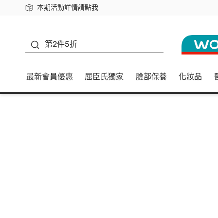
本期活動詳情請點我
下載app最高回饋$350
善存
第2件5折
最新會員優惠
屈臣氏獨家
臉部保養
化妝品