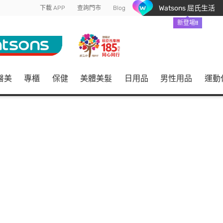
Watsons 屈氏生活
下載 APP
查詢門市
Blog
新登場!!
醫美
專櫃
保健
美體美髮
日用品
男性用品
運動