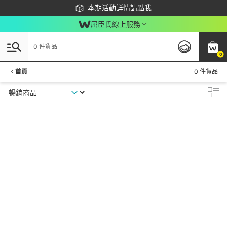
下載app最高回饋$350
本期活動詳情請點我
屈臣氏線上服務
0 件貨品
0
首頁
0 件貨品