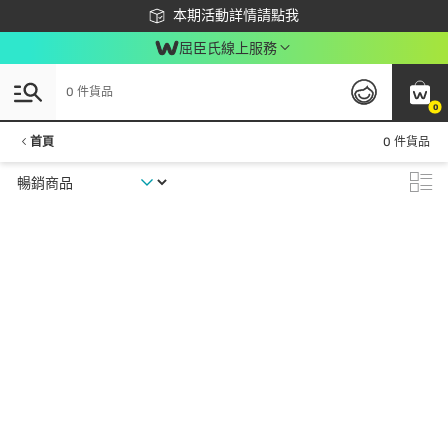
下載app最高回饋$350
本期活動詳情請點我
屈臣氏線上服務
0 件貨品
0
首頁
0 件貨品