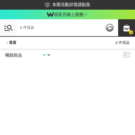
下載app最高回饋$350
本期活動詳情請點我
屈臣氏線上服務
0 件貨品
0
首頁
0 件貨品