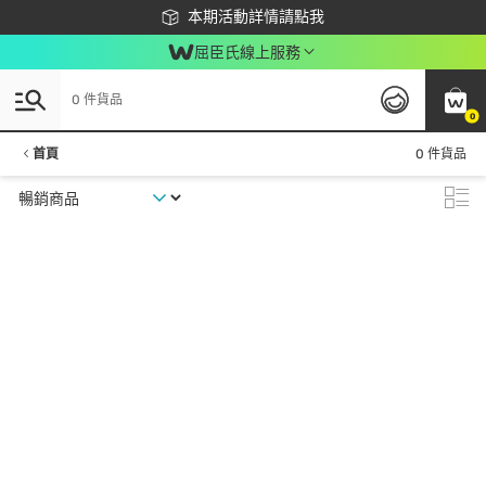
下載app最高回饋$350
本期活動詳情請點我
屈臣氏線上服務
0 件貨品
0
首頁
0 件貨品