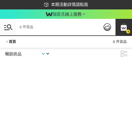
下載app最高回饋$350
本期活動詳情請點我
屈臣氏線上服務
0 件貨品
0
首頁
0 件貨品