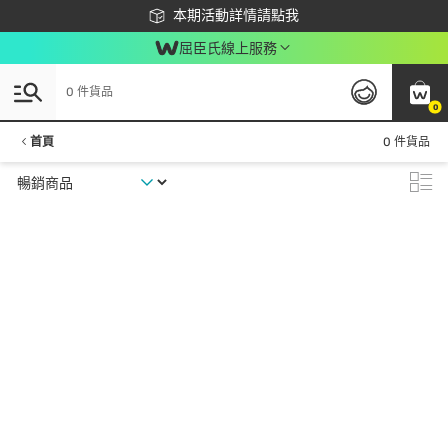
下載app最高回饋$350
本期活動詳情請點我
屈臣氏線上服務
0 件貨品
0
首頁
0 件貨品