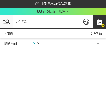
下載app最高回饋$350
本期活動詳情請點我
屈臣氏線上服務
0 件貨品
0
首頁
0 件貨品