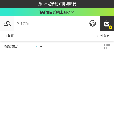
下載app最高回饋$350
本期活動詳情請點我
屈臣氏線上服務
0 件貨品
0
首頁
0 件貨品