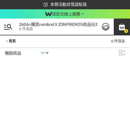
下載app最高回饋$350
本期活動詳情請點我
屈臣氏線上服務
2606=購買rom&nd X ZONFRIENDS商品任2
0 件貨品
0
首頁
0 件貨品