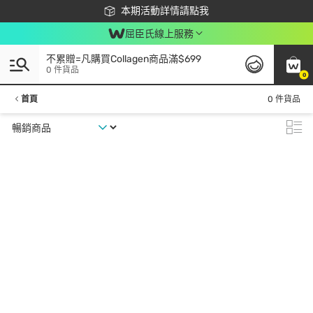
下載app最高回饋$350
本期活動詳情請點我
屈臣氏線上服務
不累贈=凡購買Collagen商品滿$699
0 件貨品
0
首頁
0 件貨品