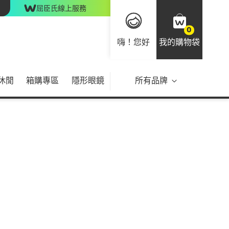
屈臣氏線上服務
0
嗨！您好
我的購物袋
休閒
箱購專區
隱形眼鏡
所有品牌