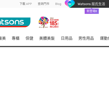
Watsons 屈氏生活
下載 APP
查詢門市
Blog
新登場!!
醫美
專櫃
保健
美體美髮
日用品
男性用品
運動