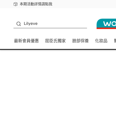
本期活動詳情請點我
下載app最高回饋$350
K beauty
Lilyeve
最新會員優惠
屈臣氏獨家
臉部保養
化妝品