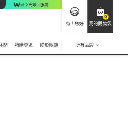
屈臣氏線上服務
0
嗨！您好
我的購物袋
休閒
箱購專區
隱形眼鏡
所有品牌