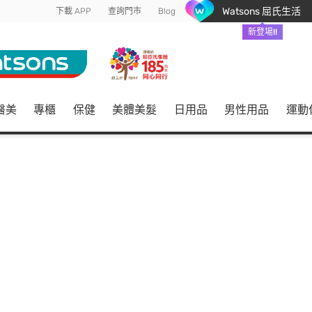
Watsons 屈氏生活
下載 APP
查詢門市
Blog
新登場!!
醫美
專櫃
保健
美體美髮
日用品
男性用品
運動