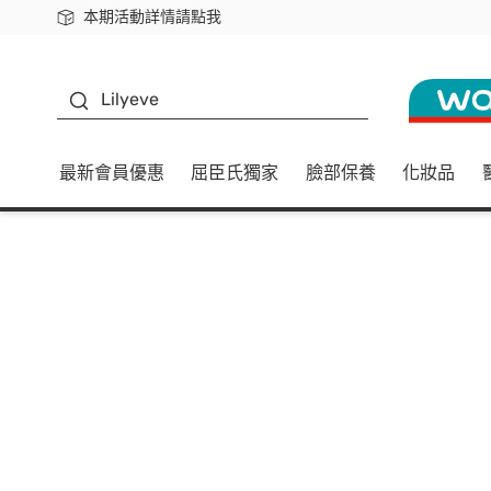
本期活動詳情請點我
下載app最高回饋$350
K beauty
Lilyeve
最新會員優惠
屈臣氏獨家
臉部保養
化妝品