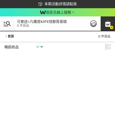
下載app最高回饋$350
本期活動詳情請點我
屈臣氏線上服務
可累送=凡購買KATE怪獸唇膏精
0 件貨品
0
首頁
0 件貨品