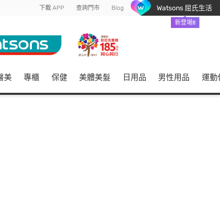
Watsons 屈氏生活
下載 APP
查詢門市
Blog
新登場!!
醫美
專櫃
保健
美體美髮
日用品
男性用品
運動