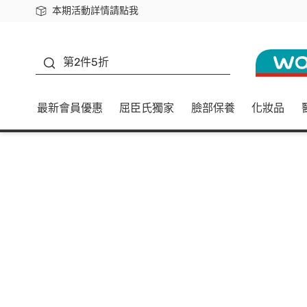
本期活動詳情請點我
下載app最高回饋$350
善存
第2件5折
最新會員優惠
屈臣氏獨家
臉部保養
化妝品