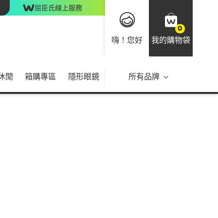
屈臣氏線上服務
0
嗨！您好
我的購物袋
休閒
箱購專區
隱形眼鏡
所有品牌