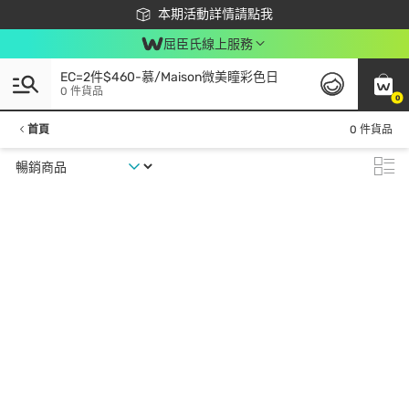
下載app最高回饋$350
本期活動詳情請點我
屈臣氏線上服務
EC=2件$460-慕/Maison微美瞳彩色日
0 件貨品
0
首頁
0 件貨品