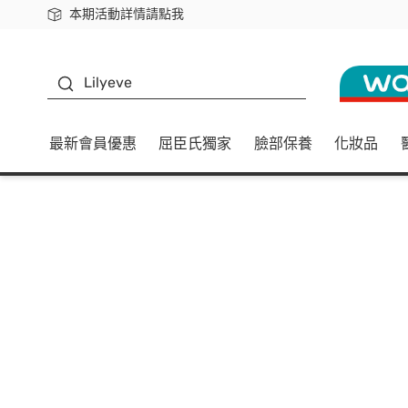
本期活動詳情請點我
下載app最高回饋$350
K beauty
Lilyeve
最新會員優惠
屈臣氏獨家
臉部保養
化妝品