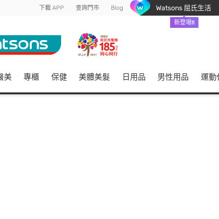
Watsons 屈氏生活
下載 APP
查詢門市
Blog
新登場!!
醫美
專櫃
保健
美體美髮
日用品
男性用品
運動