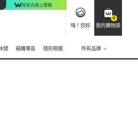
屈臣氏線上服務
0
嗨！您好
我的購物袋
休閒
箱購專區
隱形眼鏡
所有品牌