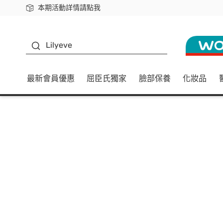
本期活動詳情請點我
下載app最高回饋$350
K beauty
Lilyeve
最新會員優惠
屈臣氏獨家
臉部保養
化妝品