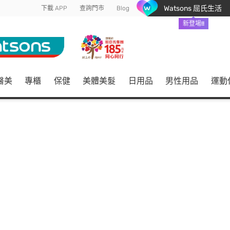
Watsons 屈氏生活
下載 APP
查詢門市
Blog
新登場!!
醫美
專櫃
保健
美體美髮
日用品
男性用品
運動