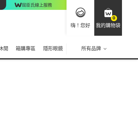
屈臣氏線上服務
0
嗨！您好
我的購物袋
休閒
箱購專區
隱形眼鏡
所有品牌