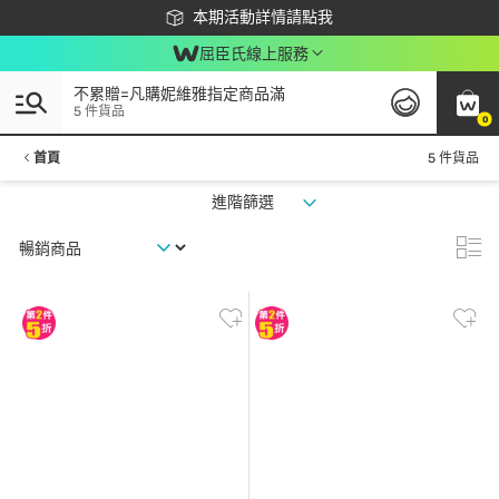
下載app最高回饋$350
本期活動詳情請點我
屈臣氏線上服務
不累贈=凡購妮維雅指定商品滿
5 件貨品
0
首頁
5 件貨品
進階篩選