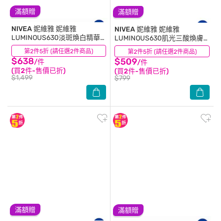
滿額贈
滿額贈
NIVEA 妮維雅
妮維雅
NIVEA 妮維雅
妮維雅
LUMINOUS630淡斑煥白精華
LUMINOUS630肌光三酸煥膚
30ml
極粹水120ml
第2件5折 (請任選2件商品)
(166)
第2件5折 (請任選2件商品)
(6)
$638
$509
/件
/件
(買2件-售價已折)
(買2件-售價已折)
$1,499
$799
滿額贈
滿額贈