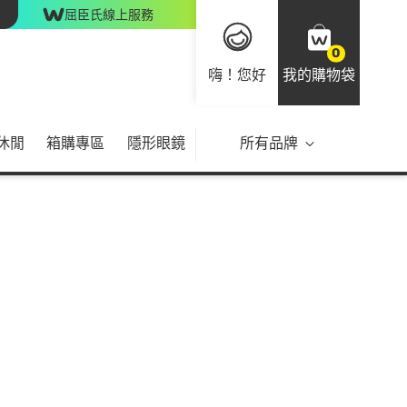
屈臣氏線上服務
0
嗨！您好
我的購物袋
休閒
箱購專區
隱形眼鏡
所有品牌