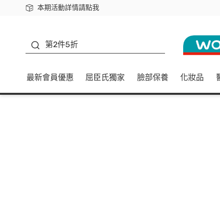
本期活動詳情請點我
下載app最高回饋$350
善存
第2件5折
最新會員優惠
屈臣氏獨家
臉部保養
化妝品