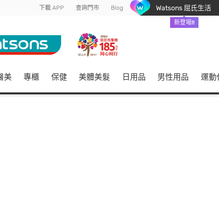
Watsons 屈氏生活
下載 APP
查詢門市
Blog
新登場!!
醫美
專櫃
保健
美體美髮
日用品
男性用品
運動