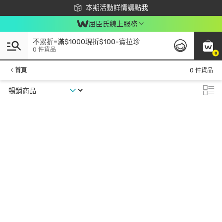
下載app最高回饋$350
本期活動詳情請點我
屈臣氏線上服務
不累折=滿$1000現折$100-寶拉珍
0 件貨品
0
首頁
0 件貨品