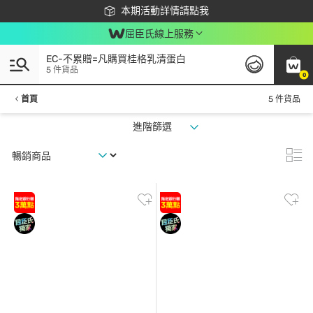
下載app最高回饋$350
本期活動詳情請點我
屈臣氏線上服務
EC-不累贈=凡購買桂格乳清蛋白
5 件貨品
0
首頁
5 件貨品
進階篩選