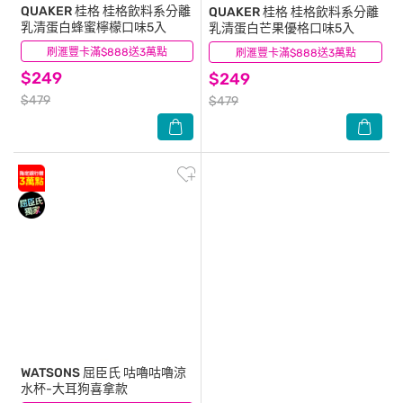
QUAKER 桂格
桂格飲料系分離
QUAKER 桂格
桂格飲料系分離
乳清蛋白蜂蜜檸檬口味5入
乳清蛋白芒果優格口味5入
刷滙豐卡滿$888送3萬點
(0)
刷滙豐卡滿$888送3萬點
(0)
$249
$249
$479
$479
WATSONS 屈臣氏
咕嚕咕嚕涼
水杯-大耳狗喜拿款