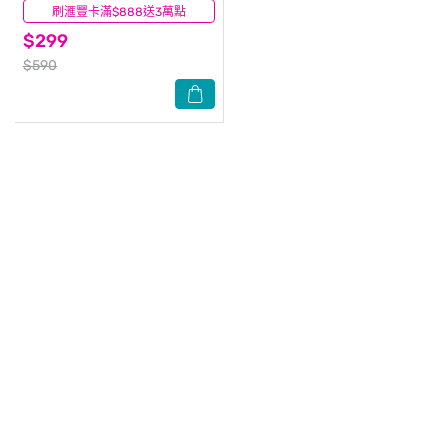
刷滙豐卡滿$888送3萬點
(6)
$299
$590