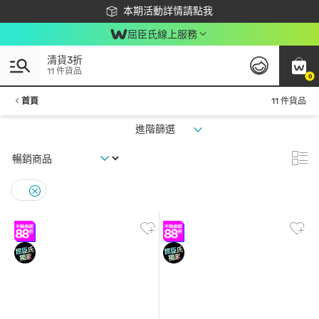
下載app最高回饋$350
本期活動詳情請點我
屈臣氏線上服務
清貨3折
11 件貨品
0
首頁
11 件貨品
進階篩選