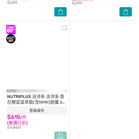
$299
$299
NUTRIPLUS 活沛多
活沛多 青
花椰菜苗萃取(含NMN)膠囊 60
粒
暫無庫存
(7)
$615
/件
(售價已折)
$1,800