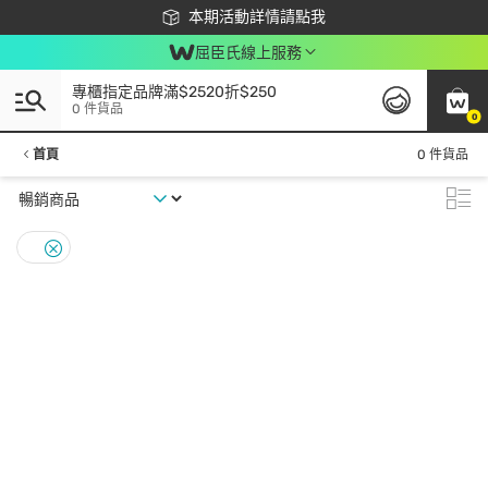
下載app最高回饋$350
本期活動詳情請點我
屈臣氏線上服務
專櫃指定品牌滿$2520折$250
0 件貨品
0
首頁
0 件貨品