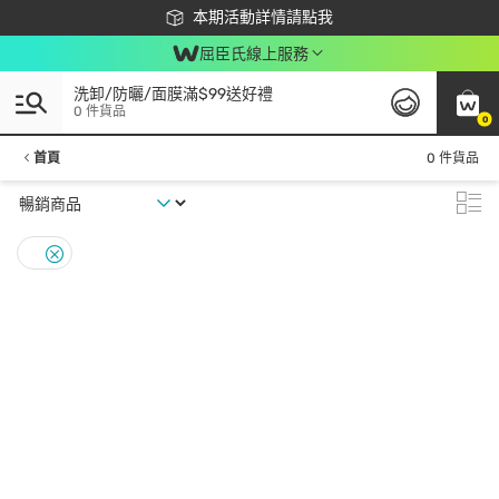
下載app最高回饋$350
本期活動詳情請點我
屈臣氏線上服務
洗卸/防曬/面膜滿$99送好禮
0 件貨品
0
首頁
0 件貨品