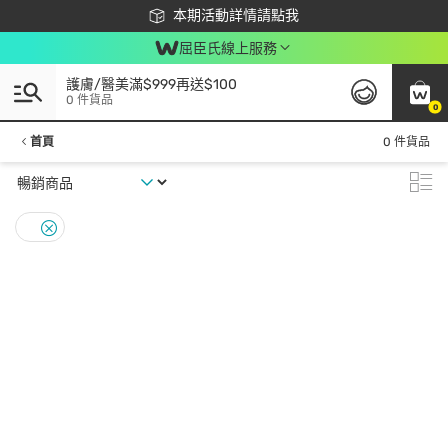
下載app最高回饋$350
本期活動詳情請點我
屈臣氏線上服務
護膚/醫美滿$999再送$100
0 件貨品
0
首頁
0 件貨品