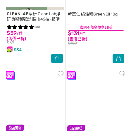
CLEANLAB淨研
Clean Lab淨
新萬仁
綠油精Green Oil 10g
研 護膚卸妝洗臉巾42抽-箱購
(50)
官網不限金額享88折
(228)
$59
$131
/件
/件
(售價已折)
(售價已折)
$69
$159
$34
滿額贈
滿額贈