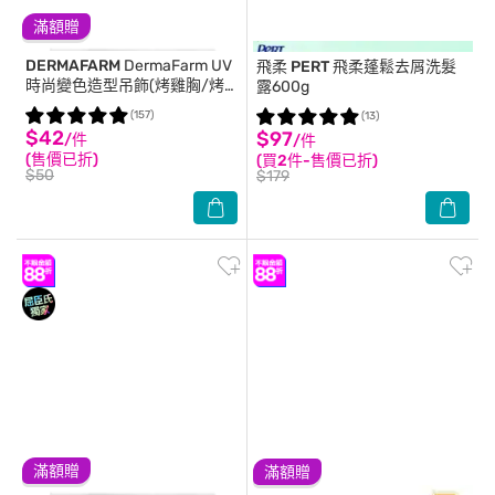
滿額贈
DERMAFARM
DermaFarm UV
飛柔 PERT
飛柔蓬鬆去屑洗髮
時尚變色造型吊飾(烤雞胸/烤
露600g
香魚)-2款隨機出貨
(157)
(13)
$42
$97
/件
/件
(售價已折)
(買2件-售價已折)
$50
$179
滿額贈
滿額贈