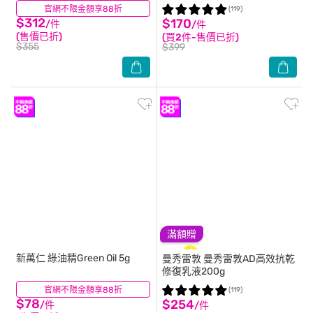
官網不限金額享88折
(101)
(119)
$312
$170
/件
/件
(售價已折)
(買2件-售價已折)
$355
$399
滿額贈
新萬仁
綠油精Green Oil 5g
曼秀雷敦
曼秀雷敦AD高效抗乾
修復乳液200g
官網不限金額享88折
(48)
(119)
$78
$254
/件
/件