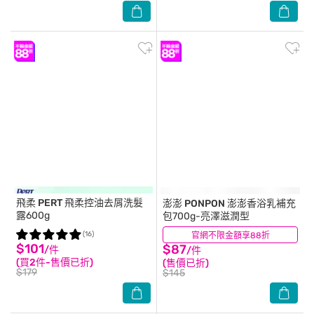
飛柔 PERT
飛柔控油去屑洗髮
澎澎 PONPON
澎澎香浴乳補充
露600g
包700g-亮澤滋潤型
(16)
官網不限金額享88折
(136)
$101
$87
/件
/件
(買2件-售價已折)
(售價已折)
$179
$145