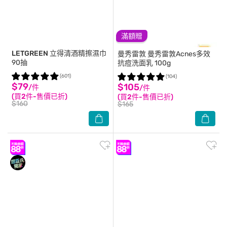
滿額贈
LETGREEN
立得清酒精擦濕巾
曼秀雷敦
曼秀雷敦Acnes多效
90抽
抗痘洗面乳 100g
(601)
(104)
$79
$105
/件
/件
(買2件-售價已折)
(買2件-售價已折)
$160
$165