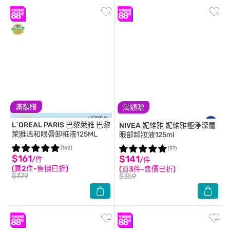
滿額贈
滿額贈
L`OREAL PARIS 巴黎萊雅
巴黎
NIVEA 妮維雅
妮維雅極淨深層
萊雅溫和眼唇卸粧液125ML
眼部卸妝液125ml
(162)
(97)
$161
$141
/件
/件
(買2件-售價已折)
(買3件-售價已折)
$379
$359