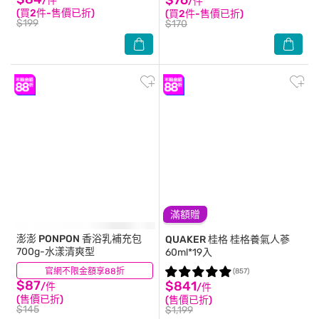
/件
/件
(買2件-售價已折)
(買2件-售價已折)
$199
$170
滿額贈
澎澎 PONPON
香浴乳補充包
QUAKER 桂格
桂格養氣人蔘
700g-水漾清爽型
60ml*19入
官網不限金額享88折
(190)
(857)
$87
$841
/件
/件
(售價已折)
(售價已折)
$145
$1,199