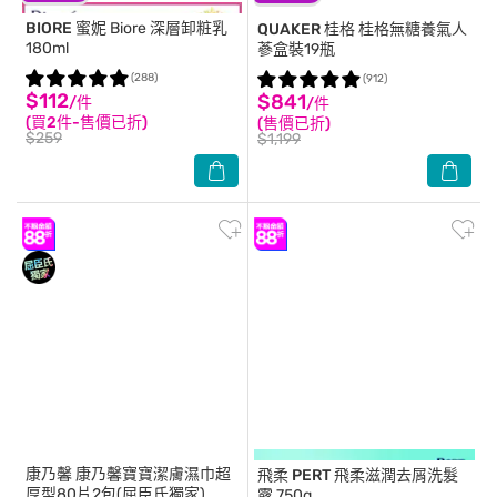
BIORE 蜜妮
Biore 深層卸粧乳
QUAKER 桂格
桂格無糖養氣人
180ml
蔘盒裝19瓶
(288)
(912)
$112
$841
/件
/件
(買2件-售價已折)
(售價已折)
$259
$1,199
康乃馨
康乃馨寶寶潔膚濕巾超
飛柔 PERT
飛柔滋潤去屑洗髮
厚型80片2包(屈臣氏獨家)
露 750g