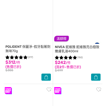
滿額贈
POLIDENT
保麗淨-假牙黏著劑
NIVEA 妮維雅
妮維雅亮白極致
無味70g
嫩膚乳液400ml
(217)
(150)
$312
$242
/件
/件
(售價已折)
(買2件-售價已折)
$355
$499