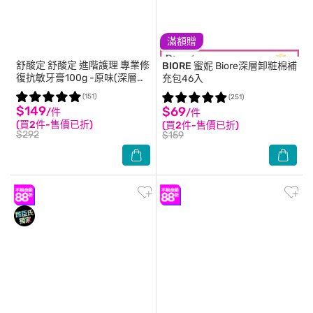
滿額贈
舒酸定
舒酸定 進階護理 專業修
BIORE 蜜妮
Biore深層卸粧棉補
復抗敏牙膏100g -原味(深層修
充包46入
復)
(151)
(251)
$149
$69
/件
/件
(買2件-售價已折)
(買2件-售價已折)
$292
$159