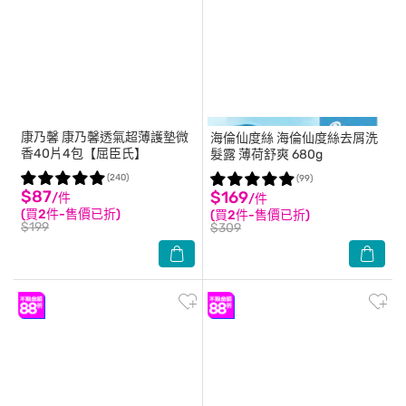
康乃馨
康乃馨透氣超薄護墊微
海倫仙度絲
海倫仙度絲去屑洗
香40片4包【屈臣氏】
髮露 薄荷舒爽 680g
(240)
(99)
$87
$169
/件
/件
(買2件-售價已折)
(買2件-售價已折)
$199
$309