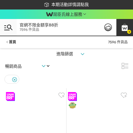
下載app最高回饋$350
本期活動詳情請點我
屈臣氏線上服務
官網不限金額享88折
7596 件貨品
0
首頁
7596 件貨品
進階篩選