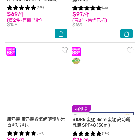
(919)
(36)
$69
$97
/件
/件
(買2件-售價已折)
(買2件-售價已折)
$109
$169
滿額贈
康乃馨
康乃馨透氣超薄護墊無
BIORE 蜜妮
Biore 蜜妮 高防曬
香40片4包
乳液 SPF48 (50ml)
(524)
(196)
$84
$76