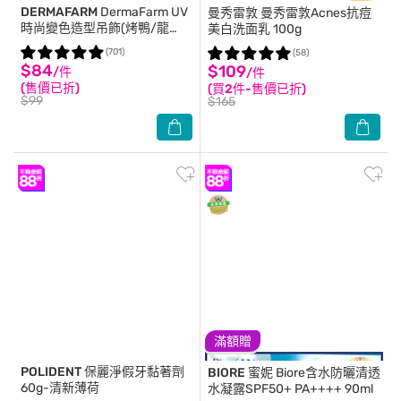
DERMAFARM
DermaFarm UV
曼秀雷敦
曼秀雷敦Acnes抗痘
時尚變色造型吊飾(烤鴨/龍
美白洗面乳 100g
蝦)-2款隨機出貨
(701)
(58)
$84
$109
/件
/件
(售價已折)
(買2件-售價已折)
$99
$165
滿額贈
POLIDENT
保麗淨假牙黏著劑
BIORE 蜜妮
Biore含水防曬清透
60g-清新薄荷
水凝露SPF50+ PA++++ 90ml