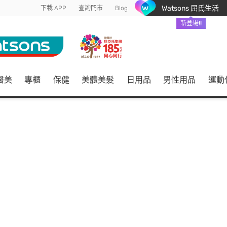
Watsons 屈氏生活
下載 APP
查詢門市
Blog
新登場!!
醫美
專櫃
保健
美體美髮
日用品
男性用品
運動