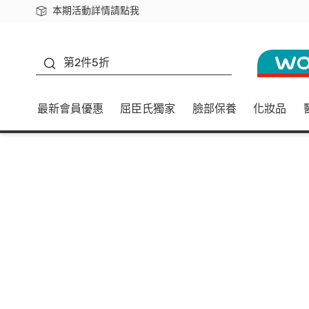
本期活動詳情請點我
下載app最高回饋$350
善存
第2件5折
最新會員優惠
屈臣氏獨家
臉部保養
化妝品