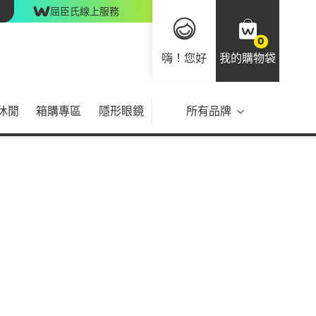
屈臣氏線上服務
0
嗨！您好
我的購物袋
休閒
箱購專區
隱形眼鏡
所有品牌