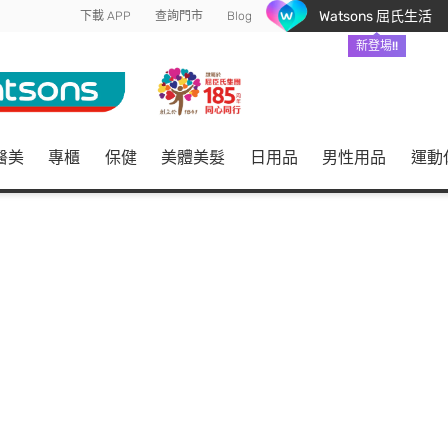
Watsons 屈氏生活
下載 APP
查詢門市
Blog
新登場!!
醫美
專櫃
保健
美體美髮
日用品
男性用品
運動