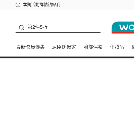
本期活動詳情請點我
下載app最高回饋$350
善存
第2件5折
最新會員優惠
屈臣氏獨家
臉部保養
化妝品