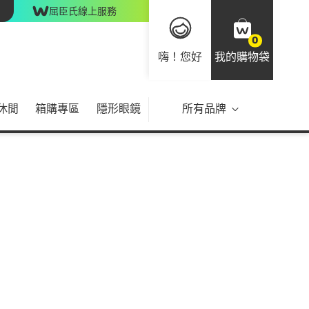
屈臣氏線上服務
0
嗨！您好
我的購物袋
休閒
箱購專區
隱形眼鏡
所有品牌