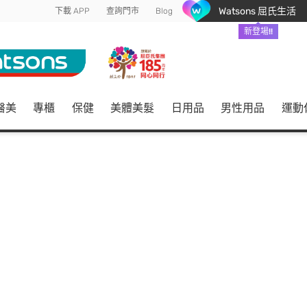
Watsons 屈氏生活
下載 APP
查詢門市
Blog
新登場!!
醫美
專櫃
保健
美體美髮
日用品
男性用品
運動