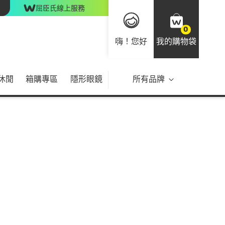
屈臣氏線上服務
0
嗨！您好
我的購物袋
休閒
箱購專區
隱形眼鏡
所有品牌