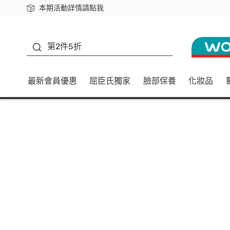
本期活動詳情請點我
下載app最高回饋$350
善存
第2件5折
最新會員優惠
屈臣氏獨家
臉部保養
化妝品