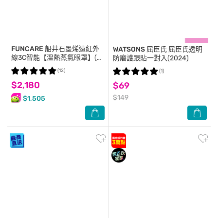
FUNCARE
船井石墨烯遠紅外
WATSONS 屈臣氏
屈臣氏透明
線3C智能【溫熱蒸氣眼罩】(贈
防磨護跟貼一對入(2024)
眼周噴霧)
(12)
(1)
$2,180
$69
$149
$1,505