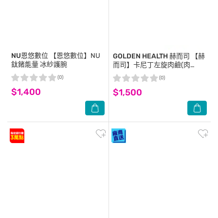
NU恩悠數位
【恩悠數位】NU
GOLDEN HEALTH 赫而司
【赫
鈦鍺能量 冰紗護腕
而司】卡尼丁左旋肉鹼(肉
酸)+吡啶甲酸鉻植物膠囊(60顆
(0)
(0)
*1罐)天然胺基酸促進新陳代
$1,400
$1,500
謝、維持醣類正常代謝