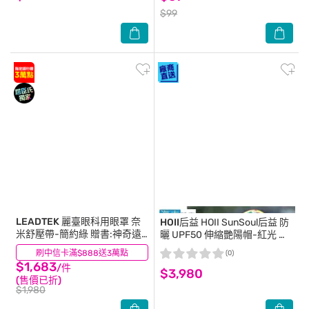
$99
LEADTEK
麗臺眼科用眼罩 奈
HOII后益
HOII SunSoul后益 防
米舒壓帶-簡約綠 贈書:神奇遠
曬 UPF50 伸縮艷陽帽-紅光 印
紅外線提升健康力
花
刷中信卡滿$888送3萬點
(1)
(0)
$1,683
/件
$3,980
(售價已折)
$1,980