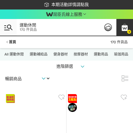
下載app最高回饋$350
本期活動詳情請點我
屈臣氏線上服務
運動休閒
170 件貨品
0
首頁
170 件貨品
All 運動休閒
運動補給品
健身器材
按摩器材
運動用品
瑜珈用品
進階篩選