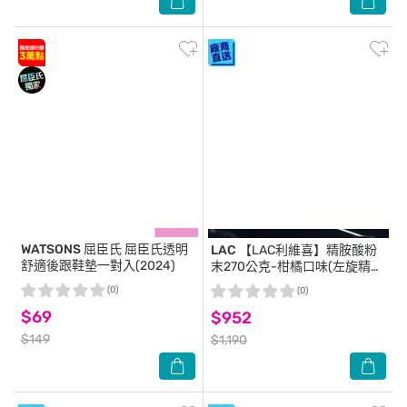
WATSONS 屈臣氏
屈臣氏透明
LAC
【LAC利維喜】精胺酸粉
舒適後跟鞋墊一對入(2024)
末270公克-柑橘口味(左旋精胺
酸/胺基酸/男性保健/運動纖
(0)
(0)
盈)
$69
$952
$149
$1,190