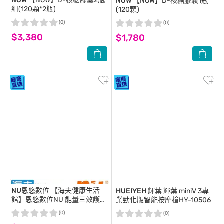
NOW
【NOW】D-核糖膠囊2瓶
NOW
【NOW】D-核糖膠囊1瓶
組(120顆*2瓶)
(120顆)
(0)
(0)
$3,380
$1,780
NU恩悠數位
【海夫健康生活
HUEIYEH 輝葉
輝葉 miniV 3專
館】恩悠數位NU 能量三效護手
業勁化版智能按摩槍HY-10506
套 (9HPG0010003)
(0)
(0)