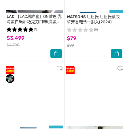
LAC
【LAC利維喜】ON歐恩 乳
WATSONS 屈臣氏
屈臣氏薰衣
清蛋白5磅-巧克力口味(高蛋
草芳香鞋墊一對入(2024)
白/ON金牌/運動纖盈)
(1)
(0)
$3,499
$79
$4,790
$99