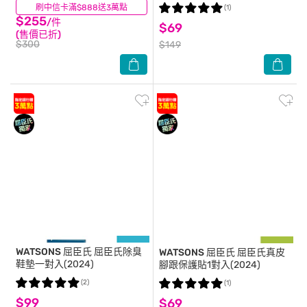
護 奈米導入植萃成分深層穿透
刷中信卡滿$888送3萬點
(0)
(1)
更有感
$255
/件
$69
(售價已折)
$300
$149
WATSONS 屈臣氏
屈臣氏除臭
WATSONS 屈臣氏
屈臣氏真皮
鞋墊一對入(2024)
腳跟保護貼1對入(2024)
(2)
(1)
$99
$69