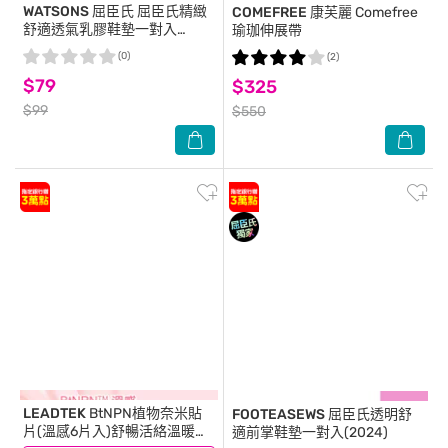
WATSONS 屈臣氏
屈臣氏精緻
COMEFREE 康芙麗
Comefree
舒適透氣乳膠鞋墊一對入
瑜珈伸展帶
(2024)
(0)
(2)
$79
$325
$99
$550
LEADTEK
BtNPN植物奈米貼
FOOTEASEWS
屈臣氏透明舒
片(溫感6片入)舒暢活絡溫暖呵
適前掌鞋墊一對入(2024)