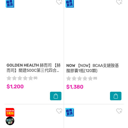
GOLDEN HEALTH 赫而司
【赫
NOW
【NOW】BCAA支鏈胺基
而司】關建500C第三代四合一
酸膠囊1瓶(120顆)
運動膠囊(90顆*1罐)專利C3C高
(0)
(0)
濃縮95%薑黃素胡椒鹼靈活有
$1,200
感更勝UC-II
$1,380