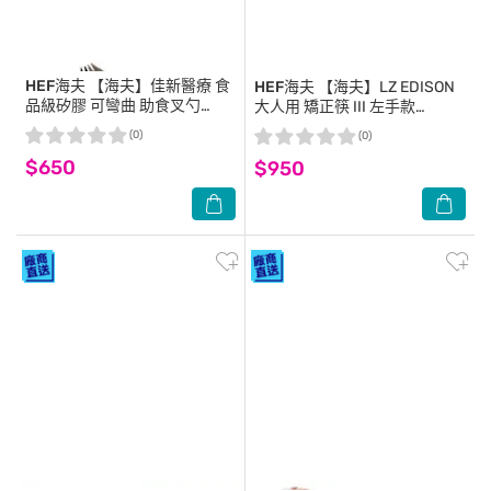
HEF海夫
【海夫】佳新醫療 食
HEF海夫
【海夫】LZ EDISON
品級矽膠 可彎曲 助食叉勺
大人用 矯正筷 III 左手款
(JXAP-009)
(B0003-04)
(0)
(0)
$650
$950