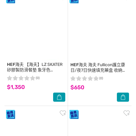
HEF海夫
【海夫】LZ SKATER
HEF海夫
海夫 Fullicon護立康
矽膠製防滑餐墊 象牙色
日/夜7日快速填充藥盒 收納盒
(B0169-01)
3入(MB038)
(0)
(0)
$1,350
$650