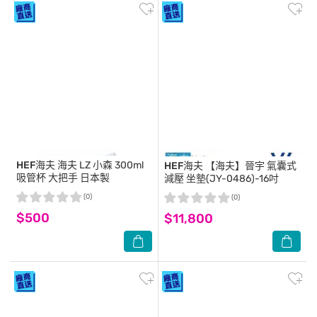
HEF海夫
海夫 LZ 小森 300ml
HEF海夫
【海夫】晉宇 氣囊式
吸管杯 大把手 日本製
減壓 坐墊(JY-0486)-16吋
(0)
(0)
$500
$11,800