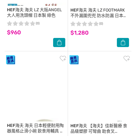
HEF海夫
海夫 LZ 大阪ANGEL
HEF海夫
海夫 LZ FOOTMARK
大人用洗頭帽 日本製 綠色
不外漏圍兜兜 防水防漏 日本製
_蜜桃粉
(0)
(0)
$960
$1,280
HEF海夫
海夫 日本輕便耐用陶
HEF海夫
【海夫】佳新醫療 食
器風格止滑小碗 飲食用輔具 雙
品級塑膠 可彎曲 助食叉