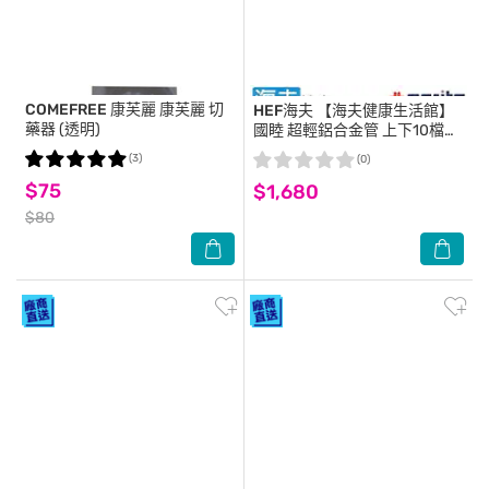
COMEFREE 康芙麗
康芙麗 切
HEF海夫
【海夫健康生活館】
藥器 (透明)
國睦 超輕鋁合金管 上下10檔可
調 槍型拐 宇宙紫(W515)
(3)
(0)
$75
$1,680
$80