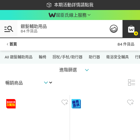
下載app最高回饋$350
本期活動詳情請點我
屈臣氏線上服務
銀髮輔助用品
84 件貨品
0
首頁
84 件貨品
All 銀髮輔助用品
輪椅
拐杖/手杖/助行器
助行器
衛浴安全輔具
行
進階篩選