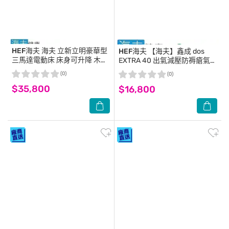
HEF海夫
海夫 立新立明豪華型
HEF海夫
【海夫】鑫成 dos
三馬達電動床 床身可升降 木飾
EXTRA 40 出氣減壓防褥瘡氣墊
床頭尾 LM-G03
床組(OC-E4011)
(0)
(0)
$35,800
$16,800