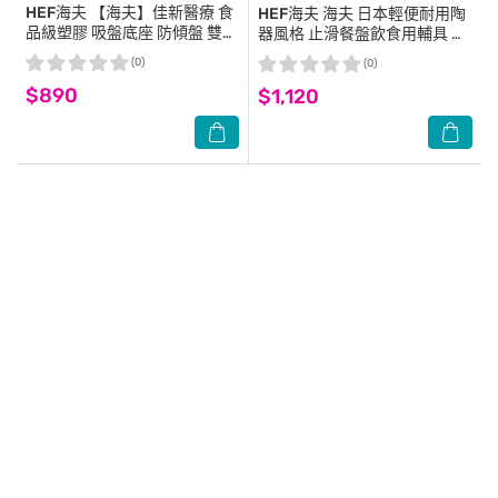
HEF海夫
【海夫】佳新醫療 食
HEF海夫
海夫 日本輕便耐用陶
品級塑膠 吸盤底座 防傾盤 雙包
器風格 止滑餐盤飲食用輔具 雙
裝(JXAP-005)
包裝(HEFR-7)
(0)
(0)
$890
$1,120