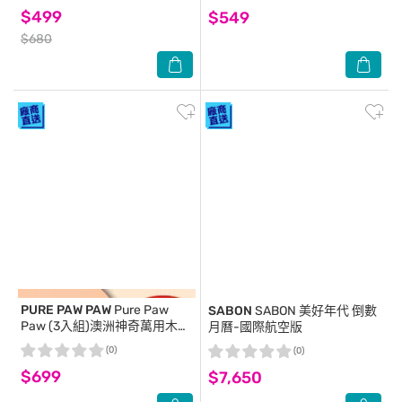
$499
$549
$680
PURE PAW PAW
Pure Paw
SABON
SABON 美好年代 倒數
Paw (3入組)澳洲神奇萬用木瓜
月曆-國際航空版
霜-草莓香 25g (粉紅)(代理商正
(0)
(0)
貨)-贈隨機品牌針管香x2
$699
$7,650