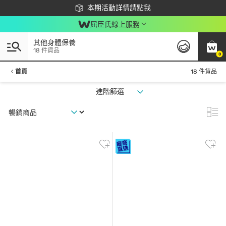
下載app最高回饋$350
本期活動詳情請點我
屈臣氏線上服務
其他身體保養
18 件貨品
0
首頁
18 件貨品
進階篩選