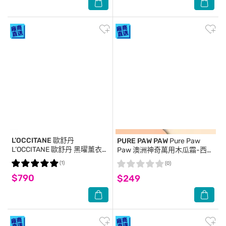
L’OCCITANE 歐舒丹
PURE PAW PAW
Pure Paw
L’OCCITANE 歐舒丹 黑曜薰衣
Paw 澳洲神奇萬用木瓜霜-西瓜
草體香露(50ml)-專櫃公司貨
香 25g (綠)(代理商正貨)
(1)
(0)
$790
$249