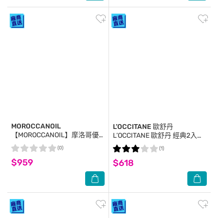
MOROCCANOIL
L’OCCITANE 歐舒丹
【MOROCCANOIL】摩洛哥優
L’OCCITANE 歐舒丹 經典2入護
油100ml+優油MINI組 公司貨
手霜送小熊毛巾-乳油木
(0)
(1)
30ml+果漾馬鞭草30ml-國際航
$959
$618
空版