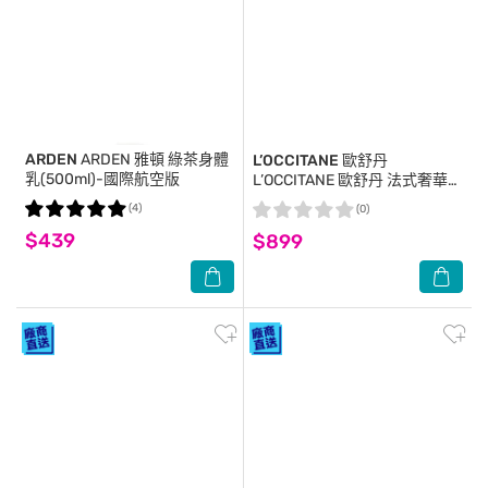
ARDEN
ARDEN 雅頓 綠茶身體
L’OCCITANE 歐舒丹
乳(500ml)-國際航空版
L’OCCITANE 歐舒丹 法式奢華手
部養護組[護手霜+指緣油+貓咪
(4)
(0)
零錢包]-白茶櫻花+指緣油-專
$439
$899
櫃公司貨