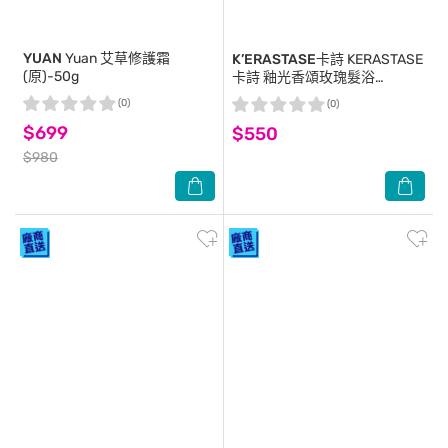
YUAN
Yuan 艾草修護霜
K’ERASTASE卡詩
KERASTASE
(原)-50g
卡詩 釉光香頌玫瑰髮浴
(80ml)X2-國際航空版
(0)
(0)
$699
$550
$980