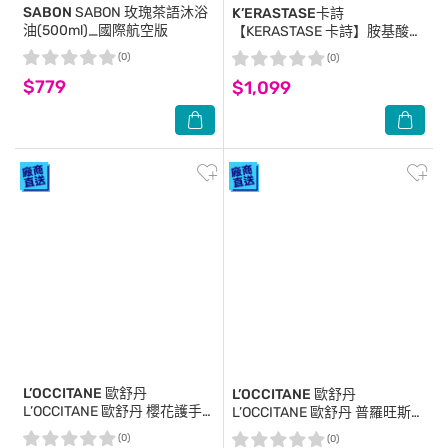
SABON
SABON 玫瑰茶語沐浴
K’ERASTASE卡詩
油(500ml)_國際航空版
【KERASTASE 卡詩】胺基酸平
衡舒緩髮浴 250ml 公司貨
(0)
(0)
$779
$1,099
L’OCCITANE 歐舒丹
L’OCCITANE 歐舒丹
L’OCCITANE 歐舒丹 櫻花護手
L’OCCITANE 歐舒丹 普羅旺斯童
霜(30ml)-全新包裝-國際航空
話乳油木節慶彩球[沐浴膠
(0)
(0)
版