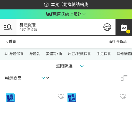
下載app最高回饋$350
本期活動詳情請點我
屈臣氏線上服務
身體保養
487 件貨品
0
首頁
487 件貨品
All 身體保養
身體乳
美體霜/油
沐浴/髮類保養
手足保養
其他身體
進階篩選