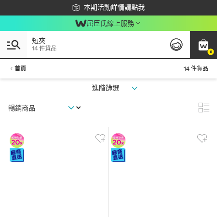
下載app最高回饋$350
本期活動詳情請點我
屈臣氏線上服務
短夾
14 件貨品
0
首頁
14 件貨品
進階篩選