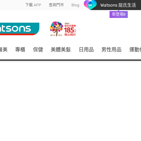
Watsons 屈氏生活
下載 APP
查詢門市
Blog
新登場!!
醫美
專櫃
保健
美體美髮
日用品
男性用品
運動