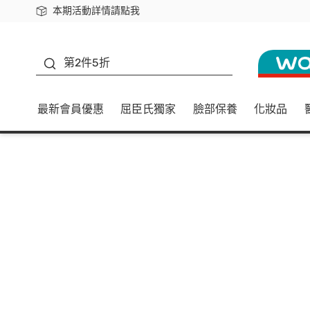
本期活動詳情請點我
下載app最高回饋$350
善存
第2件5折
最新會員優惠
屈臣氏獨家
臉部保養
化妝品