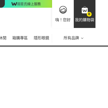
屈臣氏線上服務
0
嗨！您好
我的購物袋
休閒
箱購專區
隱形眼鏡
所有品牌