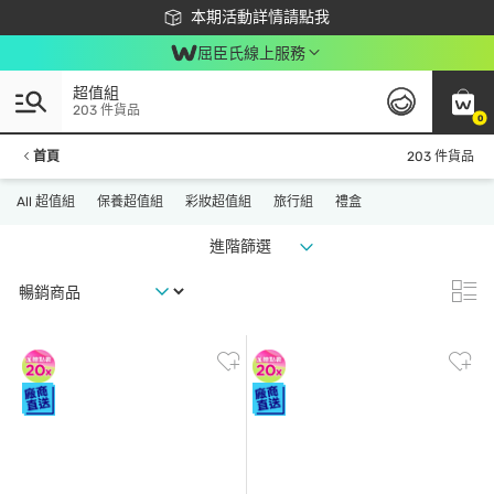
下載app最高回饋$350
本期活動詳情請點我
屈臣氏線上服務
超值組
203 件貨品
0
首頁
203 件貨品
All 超值組
保養超值組
彩妝超值組
旅行組
禮盒
進階篩選