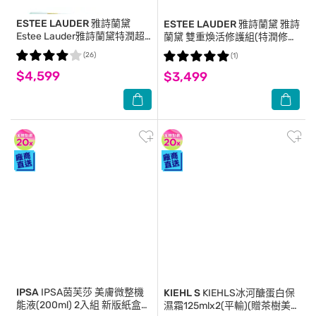
ESTEE LAUDER 雅詩蘭黛
ESTEE LAUDER 雅詩蘭黛
雅詩
Estee Lauder雅詩蘭黛特潤超
蘭黛 雙重煥活修護組(特潤修護
導全方位修護露100mlx2(國際
露100ml+原生露200ml+修眉
(26)
(1)
航空版)
刀)
$4,599
$3,499
IPSA
IPSA茵芙莎 美膚微整機
KIEHL S
KIEHLS冰河醣蛋白保
能液(200ml) 2入組 新版紙盒裝
濕霜125mlx2(平輸)(贈茶樹美