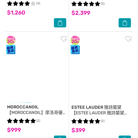
_國際航空版
肌皂/薰衣草健康皂100gx1)
(4)
(5)
$1,260
$2,399
MOROCCANOIL
ESTEE LAUDER 雅詩蘭黛
【MOROCCANOIL】摩洛哥優
【ESTEE LAUDER 雅詩蘭黛】
油100ml+15ml 公司貨 髮油
粉持久完美持妝粉底
(2)
(2)
7ml(1W1)+粉持久天生美肌乖乖
$999
$399
乳5ml 公司貨 粉底液