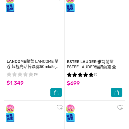
LANCOME蘭蔻
LANCOME 蘭
ESTEE LAUDER 雅詩蘭黛
蔻 超極光活粹晶露50mlx5 (公
ESTEE LAUDER雅詩蘭黛 全能
司貨)
妝前保養組(1組6入)【公司貨】
(0)
(1)
$1,349
$699