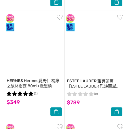
HERMES
Hermes愛馬仕 橘綠
ESTEE LAUDER 雅詩蘭黛
之泉沐浴露 80ml+洗髮精
【ESTEE LAUDER 雅詩蘭黛】
80ml
Pro極速淨白淡斑精華 7mlx3 公
(2)
(0)
司貨
$349
$789