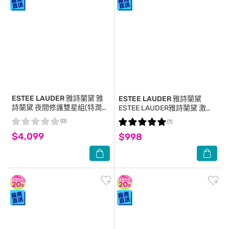
ESTEE LAUDER 雅詩蘭黛
雅
ESTEE LAUDER 雅詩蘭黛
詩蘭黛 夜間修護雙星組(特潤修
ESTEE LAUDER雅詩蘭黛 激亮
護露100ml+一夜霜15mlx5+修
透潤美肌組(1組6入)【公司貨】
(0)
(1)
眉刀)
$4,099
$998