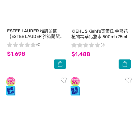
ESTEE LAUDER 雅詩蘭黛
KIEHL S
Kiehl’s契爾氏 金盞花
【ESTEE LAUDER 雅詩蘭黛】
植物精華化妝水 500ml+75ml
白金級黑鑽松露逆時煥顏霜7ml
(0)
(0)
5入組 公司貨
$1,698
$1,488