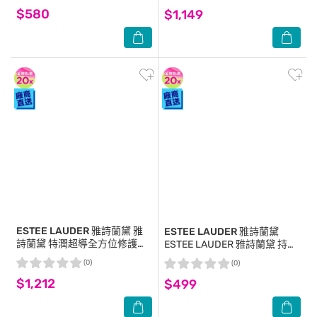
$580
$1,149
ESTEE LAUDER 雅詩蘭黛
雅
ESTEE LAUDER 雅詩蘭黛
詩蘭黛 特潤超導全方位修護露
ESTEE LAUDER 雅詩蘭黛 持久
15mlx2+年輕無敵膠原霜
美肌粉底組[乖乖乳15ml+ 粉持
(0)
(0)
15mlX2
久粉底7ml]-專櫃公司貨
$1,212
$499