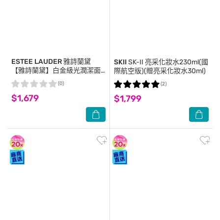
ESTEE LAUDER 雅詩蘭黛
SKII
SK-II 亮采化妝水230ml(國
【雅詩蘭黛】白金級光潤潔面
際航空版)(贈亮采化妝水30ml)
乳30ml+白金級黑鑽松露逆時
(0)
(2)
煥顏霜15ml+白金級黑鑽松露逆
$1,679
時眼霜5ml 公司貨
$1,799