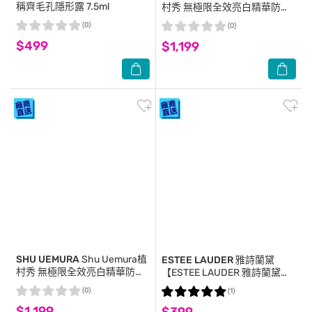
稱齊毛孔隱形露 7.5ml
村秀 無極限全效亮白精華防曬
乳 SPF 50+ PA+++ 30ml #潤
(0)
(0)
亮粉
$499
$1,199
SHU UEMURA
Shu Uemura植
ESTEE LAUDER 雅詩蘭黛
村秀 無極限全效亮白精華防曬
【ESTEE LAUDER 雅詩蘭黛】
乳 SPF 50+ PA+++ 30ml #透
粉持久完美持妝粉底
(0)
(1)
光藍
7ml(1W2)+粉持久天生美肌乖乖
$1,199
$399
乳5ml 公司貨 粉底液