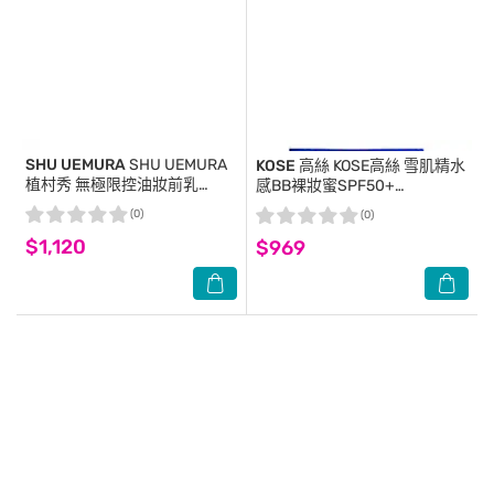
SHU UEMURA
SHU UEMURA
KOSE 高絲
KOSE高絲 雪肌精水
植村秀 無極限控油妝前乳
感BB裸妝蜜SPF50+
SPF25 PA+++(30ml)_專櫃公
PA++++30g(02自然膚色)x2入
(0)
(0)
司貨【短效良品:27/03】
$1,120
$969