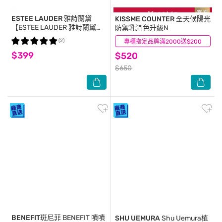
ESTEE LAUDER 雅詩蘭黛
KISSME COUNTER
全天候陽光
【ESTEE LAUDER 雅詩蘭黛】
防禦乳潤色升級N
粉持久完美持妝粉底
(2)
專櫃指定品牌滿2000送$200
(0)
7ml(1W1)+粉持久天生美肌乖乖
$399
乳5ml 公司貨 粉底液
$520
$650
BENEFIT斑尼菲
BENEFIT 嘖嘖
SHU UEMURA
Shu Uemura植