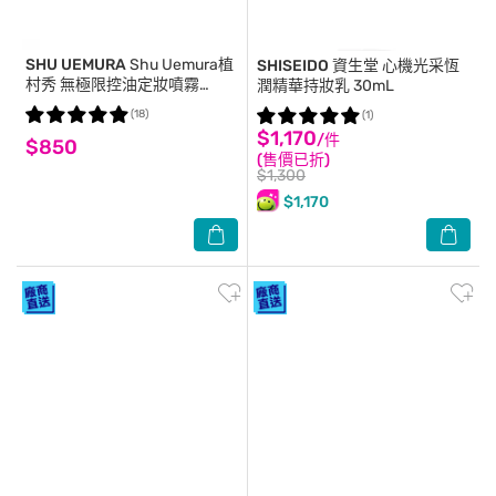
SHU UEMURA
Shu Uemura植
SHISEIDO 資生堂
心機光采恆
村秀 無極限控油定妝噴霧
潤精華持妝乳 30mL
100ml
(18)
(1)
$1,170
/件
$850
(售價已折)
$1,300
$1,170