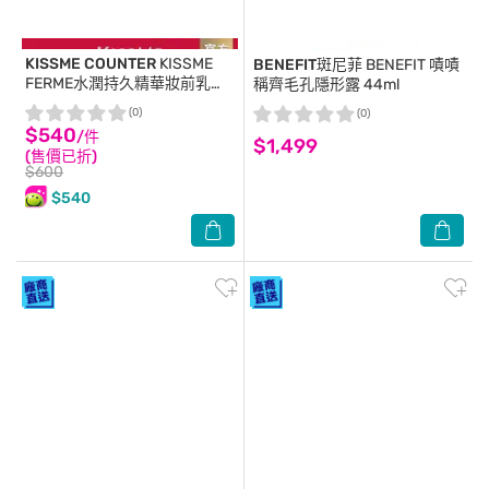
KISSME COUNTER
KISSME
BENEFIT斑尼菲
BENEFIT 嘖嘖
FERME水潤持久精華妝前乳
稱齊毛孔隱形露 44ml
22g
(0)
(0)
$540
/件
$1,499
(售價已折)
$600
$540