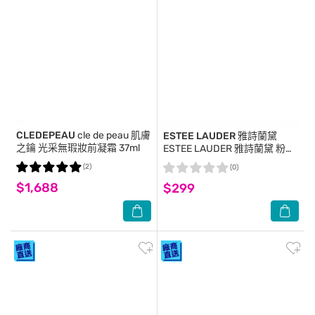
CLEDEPEAU
cle de peau 肌膚
ESTEE LAUDER 雅詩蘭黛
之鑰 光采無瑕妝前凝霜 37ml
ESTEE LAUDER 雅詩蘭黛 粉持
久天生美肌乖乖乳SPF20 PA++
(2)
(0)
(15ml)-專櫃公司貨
$1,688
$299