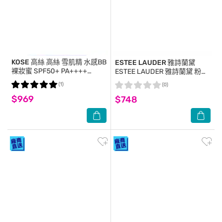
KOSE 高絲
高絲 雪肌精 水感BB
ESTEE LAUDER 雅詩蘭黛
裸妝蜜 SPF50+ PA++++
ESTEE LAUDER 雅詩蘭黛 粉持
30g(01明亮膚色)x2入
久天生美肌乖乖乳SPF20 PA++
(1)
(0)
(15ml)X5-專櫃公司貨
$969
$748