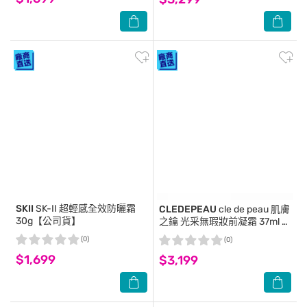
SKII
SK-II 超輕感全效防曬霜
CLEDEPEAU
cle de peau 肌膚
30g【公司貨】
之鑰 光采無瑕妝前凝霜 37ml 2
入組
(0)
(0)
$1,699
$3,199