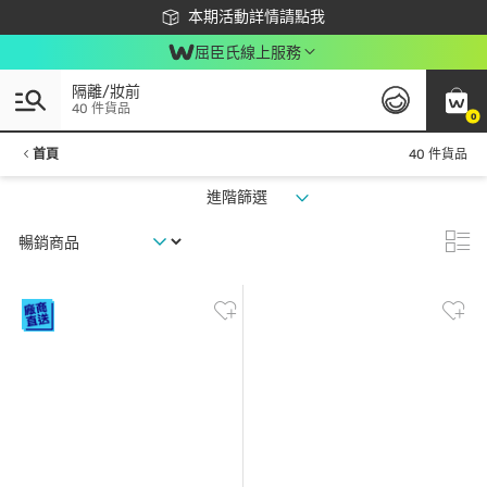
下載app最高回饋$350
本期活動詳情請點我
屈臣氏線上服務
隔離/妝前
40 件貨品
0
首頁
40 件貨品
進階篩選