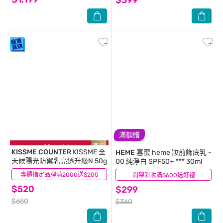
滿額贈
KISSME COUNTER
KISSME 全
HEME 喜蜜
heme 妝前飾底乳 -
天候陽光防禦乳亮透升級N 50g
00 純淨白 SPF50+ *** 30ml
專櫃指定品牌滿2000送$200
(2)
開架彩妝滿$600送好禮
(0)
$520
$299
$650
$360