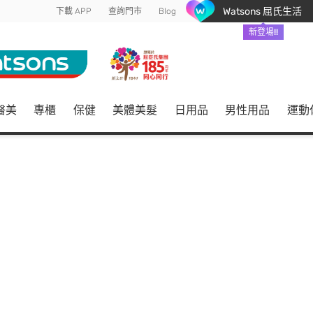
Watsons 屈氏生活
下載 APP
查詢門市
Blog
新登場!!
醫美
專櫃
保健
美體美髮
日用品
男性用品
運動