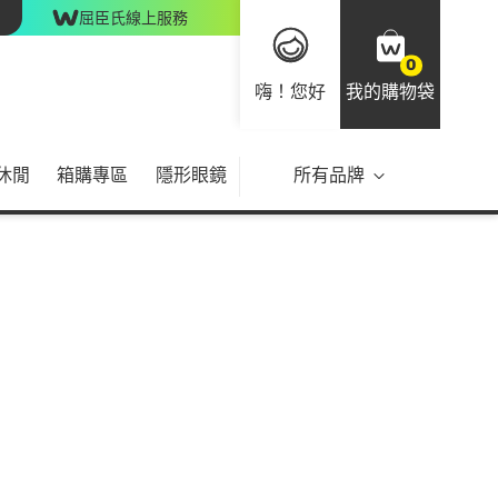
屈臣氏線上服務
0
嗨！您好
我的購物袋
休閒
箱購專區
隱形眼鏡
所有品牌