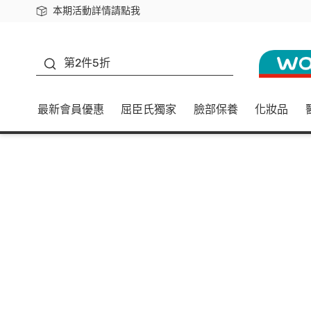
本期活動詳情請點我
下載app最高回饋$350
善存
第2件5折
最新會員優惠
屈臣氏獨家
臉部保養
化妝品